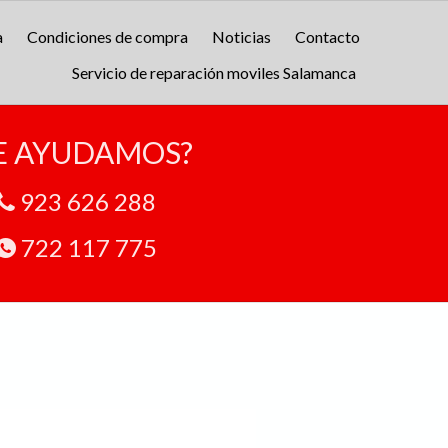
a
Condiciones de compra
Noticias
Contacto
Servicio de reparación moviles Salamanca
E AYUDAMOS?
923 626 288
722 117 775