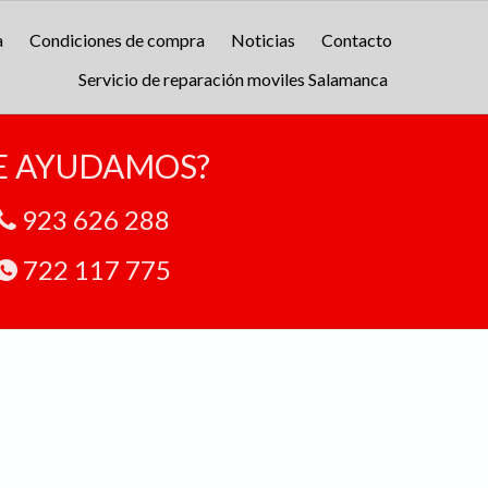
a
Condiciones de compra
Noticias
Contacto
Servicio de reparación moviles Salamanca
E AYUDAMOS?
923 626 288
722 117 775