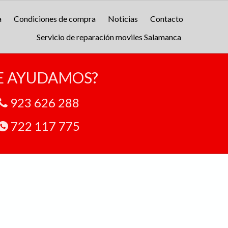
a
Condiciones de compra
Noticias
Contacto
Servicio de reparación moviles Salamanca
E AYUDAMOS?
923 626 288
722 117 775