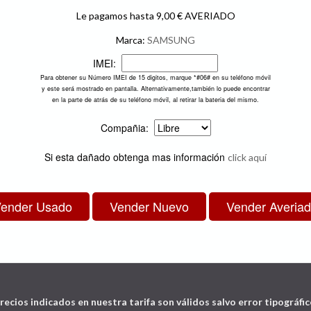
Le pagamos hasta 9,00 € AVERIADO
Marca:
SAMSUNG
IMEI:
Para obtener su Número IMEI de 15 digitos, marque *#06# en su teléfono móvil
y este será mostrado en pantalla. Alternativamente,también lo puede encontrar
en la parte de atrás de su teléfono móvil, al retirar la bateria del mismo.
Compañia:
Si esta dañado obtenga mas información
click aquí
recios indicados en nuestra tarifa son válidos salvo error tipográfic