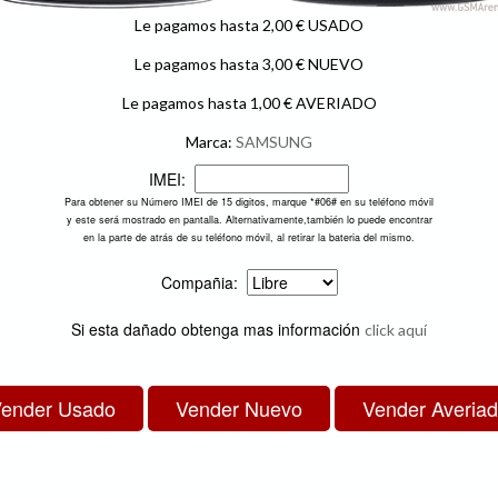
Le pagamos hasta 2,00 € USADO
Le pagamos hasta 3,00 € NUEVO
Le pagamos hasta 1,00 € AVERIADO
Marca:
SAMSUNG
IMEI:
Para obtener su Número IMEI de 15 digitos, marque *#06# en su teléfono móvil
y este será mostrado en pantalla. Alternativamente,también lo puede encontrar
en la parte de atrás de su teléfono móvil, al retirar la bateria del mismo.
Compañia:
Si esta dañado obtenga mas información
click aquí