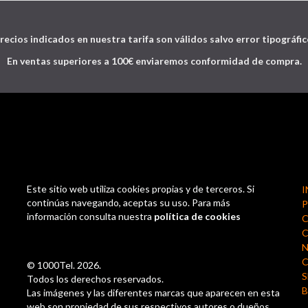
recios indicados en nuestra tarifa son válidos salvo error tipográfic
En ventas superiores a 100€ enviaremos conformidad de compra.
Este sitio web utiliza cookies propias y de terceros. Si
I
continúas navegando, aceptas su uso. Para más
P
información consulta nuestra
política de cookies
C
N
© 1000Tel. 2026.
S
Todos los derechos reservados.
Las imágenes y las diferentes marcas que aparecen en esta
web son propiedad de sus respectivos autores o dueños.