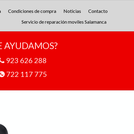
a
Condiciones de compra
Noticias
Contacto
Servicio de reparación moviles Salamanca
E AYUDAMOS?
923 626 288
722 117 775